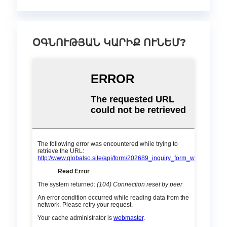
ՕԳՆՈՒԹՅԱՆ ԿԱՐԻՔ ՈՒՆԵՄ?